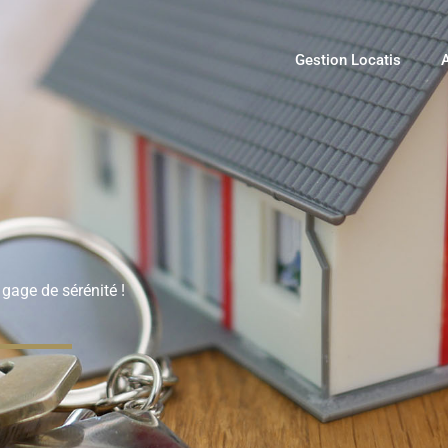
Gestion Locatis
A
 gage de sérénité !