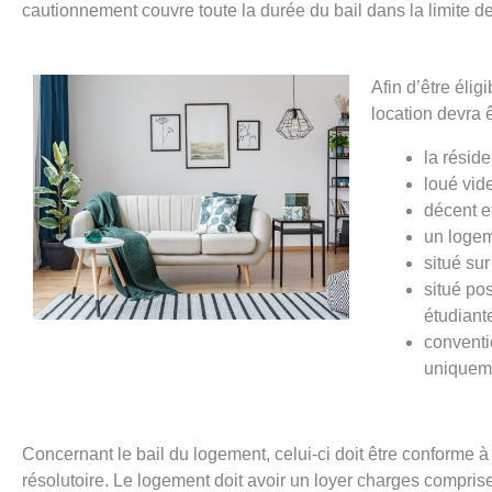
cautionnement couvre toute la durée du bail dans la limite 
Afin d’être élig
location devra ê
la réside
loué vid
décent e
un logem
situé su
situé po
étudiant
conventi
uniquem
Concernant le bail du logement, celui-ci doit être conforme à 
résolutoire. Le logement doit avoir un loyer charges compri