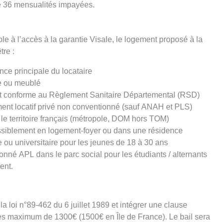
de 36 mensualités impayées.
ible à l’accès à la garantie Visale, le logement proposé à la
tre :
nce principale du locataire
e ou meublé
t conforme au Règlement Sanitaire Départemental (RSD)
ent locatif privé non conventionné (sauf ANAH et PLS)
r le territoire français (métropole, DOM hors TOM)
ssiblement en logement-foyer ou dans une résidence
e ou universitaire pour les jeunes de 18 à 30 ans
onné APL dans le parc social pour les étudiants / alternants
ent.
la loi n°89-462 du 6 juillet 1989 et intégrer une clause
ses maximum de 1300€ (1500€ en Île de France). Le bail sera