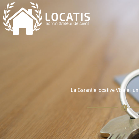
Aller
au
contenu
La Garantie locative Visale : un